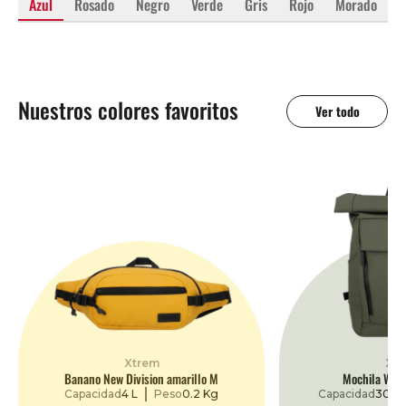
Azul
Rosado
Negro
Verde
Gris
Rojo
Morado
A
Nuestros colores favoritos
Ver todo
Xtrem
Xtr
Banano New Division amarillo M
Mochila Wes
Capacidad
4 L
Peso
0.2 Kg
Capacidad
30 L