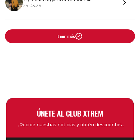
24.03.26
Leer más
ÚNETE AL CLUB XTREM
¡Recibe nuestras noticias y obtén descuentos
exclusivos!