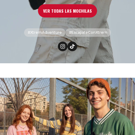
ligero, seguro y con todo lo que necesitas siempre a
mano.
VER TODAS LAS MOCHILAS
#XtremAdventure
#EscapateConXtrem