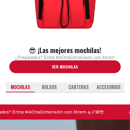
😎 ¡Las mejores mochilas!
¿Preparados? Entra #AOtraDimensión con Xtrem
VER MOCHILAS
MOCHILAS
BOLSOS
CARTERAS
ACCESORIOS
dos? Entra #AOtraDimensión con Xtrem 🛸🌌🎒😎
¡