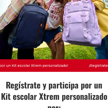
por un Kit escolar Xtrem personalizado!
¡Regístrate
Regístrate y participa por un
Kit escolar Xtrem personalizado
por: